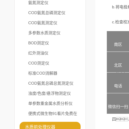
氨氮测定仪
b.将电极和
COD氨氮总磷测定仪
c.检查校准
COD氨氮测定仪
多参数水质测定仪
BOD测定仪
三、
南区
红外测油仪
a.打开水
COD测定仪
北区
标准COD消解器
b.将电极和
COD氨氮总磷总氮测定仪
电话
c.等待仪器
浊度/色度/悬浮物测定仪
单参数重金属水质分析仪
d.根据需要
微信扫一扫
便携式微生物91看片免费在
四、
线观看
水质前处理仪器