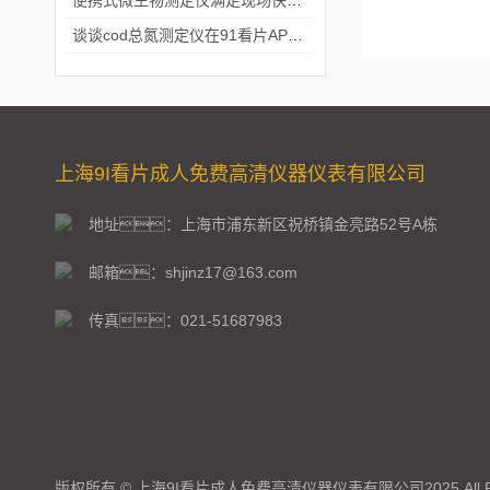
便携式微生物测定仪满足现场快速检测的需求
谈谈cod总氮测定仪在91看片APP软件中的应用案例
上海9I看片成人免费高清仪器仪表有限公司
地址：上海市浦东新区祝桥镇金亮路52号A栋
邮箱：shjinz17@163.com
传真：021-51687983
版权所有 © 上海9I看片成人免费高清仪器仪表有限公司2025 All Righ