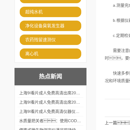
a.测量完成
超纯水机
b.根据仪器
净化设备臭氧发生器
c.定期检查
农药残留速测仪
需要注意的是
离心机
时，要
快速多参数水
热点新闻
况和环境质量
上海9I看片成人免费高清出席2024黑龙江仪商年度峰会
上海9I看片成人免费高清出席2024年第六届华南科学仪器联盟大学堂行业年会
上海9I看片成人免费高清仪器仪表有限公司参加2024 广东生物医学工程学会精密仪器分会
水质量把关者：使用COD氨氮快速测定仪确保安全标准
上一篇