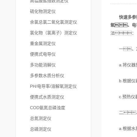
高锰酸盐指数测定仪
硫化物测定仪
快速多参
余氯总氯二氧化氯测定仪
氧、电
氯化物（氯离子）测定仪
法：
重金属测定仪
一、准
便携式电导仪
多功能消解仪
a.将仪器放
多参数水质分析仪
b.根据仪器
PH/电导率/溶解氧测定仪
c.预热仪器
便携式水质测定仪
COD氨氮总磷浊度
二、
总氮测定仪
a.根据水质
总磷测定仪