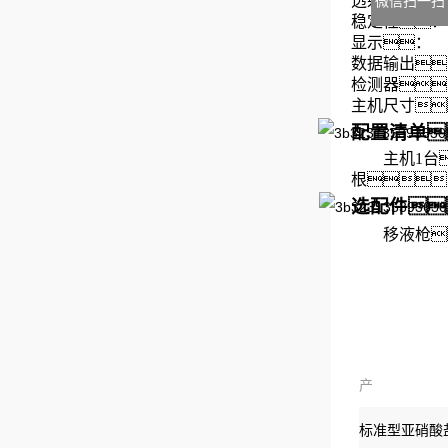
透射比准确度
微信扫一扫
稳定性： 
显示
数据输出
检测器
主机尺寸：
配置清单
主机1台
根
选配件
移液枪
产
品：