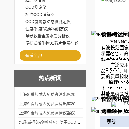
红外测油仪
COD测定仪
标准COD消解器
COD氨氮总磷总氮测定仪
浊度/色度/悬浮物测定仪
仪器概述
单参数重金属水质分析仪
YNANO
便携式微生物91看片免费在线
有波长范围宽
观看
示器、高
查看全部
线
广泛应用
品、印
要的质量控制
热点新闻
原理
下，
其能量就会被
上海9I看片成人免费高清出席2024黑龙江仪商年度峰会
仪器图片
上海9I看片成人免费高清出席2024年第六届华南科学仪器联盟大学堂行业年会
测量项目及
上海9I看片成人免费高清仪器仪表有限公司参加2024 广东生物医学工程学会精密仪器分会
序号
水质量把关者：使用COD氨氮快速测定仪确保安全标准