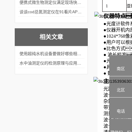
便携式微生物测定仪满足现场快速检测的需求
1
亚
谈谈cod总氮测定仪在91看片APP软件中的应用案例
仪器特点
●
光度计软件
●
仪器开机内
●
1024*7
相关文章
●
用户可以根
●
比色方式
使用超纯水机设备要做好哪些相关维护工作？
●
波长校准
●
光源
水中油测定仪的检测原理与应用领域介绍
●
具有数据存储
南区
●
数据通讯接口
主要技术指
光路系统
北区
波长范围
杂散光
带宽
电话
测量范围： 
波长准确度
波长重复性