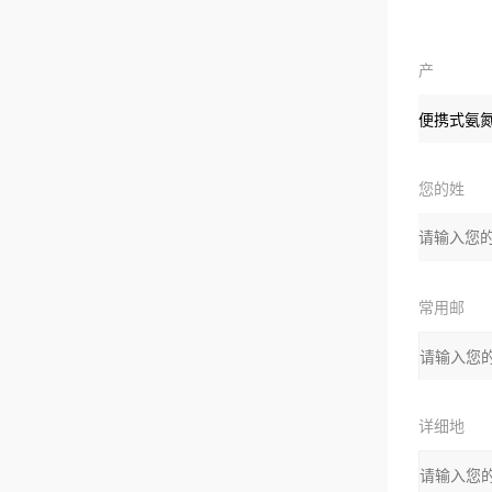
产
品：
您的姓
名
常用邮
箱：
详细地
址：