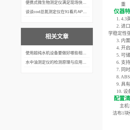
便携式微生物测定仪满足现场快速检测的需求
重
仪器
谈谈cod总氮测定仪在91看片APP软件中的应用案例
1.
4.3
2. 
学稳定性
相关文章
3. 内
4. 
使用超纯水机设备要做好哪些相关维护工作？
5
. 可
水中油测定仪的检测原理与应用领域介绍
6.
支
7.
同
8.
AB
9
.
具
1
0
.
设
配置
主机
洁布
1