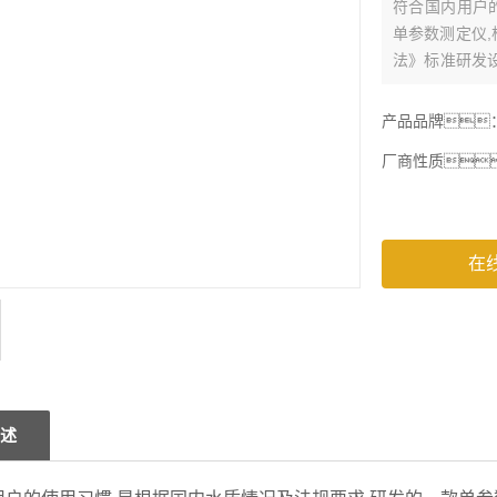
符合国内用户
单参数测定仪,根
法》标准研发
与纳氏试剂反
氮含量成正比
产品品牌
接显示氨氮含量
厂商性质
在
述