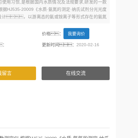
的使用习惯,是根据国内水质情况及法规要求,研发的一款
据HJ535-20009《水质·氨氮的测定·纳氏试剂分光光度
设计，以游离态的氨或铵离子等形式存在的氨氮
应生成淡黄棕色络合物，该络合物的吸光度与氨
，利用比色法比色，经过微电脑芯片计算后直
：
价格：
我要询价
（mg/L）。
：
更新时间：
2020-02-16
线留言
在线交流