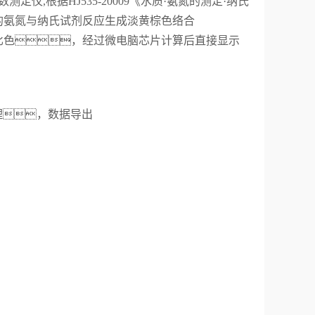
仪,根据HJ535-20009《水质·氨氮的测定·纳氏
的氨氮与纳氏试剂反应生成淡黄棕色络合
比色，经过微电脑芯片计算后直接显示
理
，
数据导出