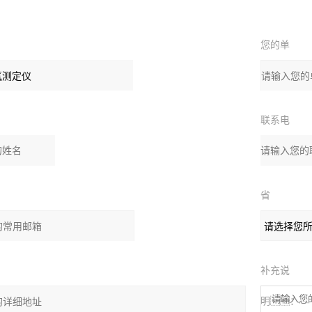
您的单
位
联系电
：
话：
省
份：
补充说
明：