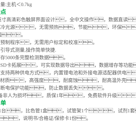
量
:主机＜
0.7
kg
特点
英寸高清彩
色触屏
界面设计，全中文操作，数据直读
进口冷光源，无需预热，节能
，
环保

强。
置
预制程序
，无需用户标定和校准。
开启引导式测量,操作简单快捷
.
储存
5000
条完整检测数据。
持
SD卡拓展，可实现数据导出
，
数据增存等功能
时支持两种供电方式，内置
锂
电池和外接电源适配器供电
S材质，高强度
，
耐腐蚀
，
耐高温外壳
有断电保护功能，防止数据丢失。
备非人为损坏，质保
1
年，免费软件升级
清单
1台，比色管
1盒
，试管架
1个，试剂1套
块，说明书
/
合格证
/保修卡1份。