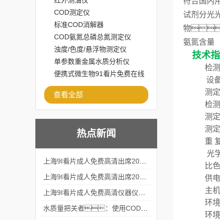
红外测油仪
符合国内
COD测定仪
试剂分光
标准COD消解器
物
COD氨氮总磷总氮测定仪
氨氮含量（
浊度/色度/悬浮物测定仪
技术指
单参数重金属水质分析仪
检
便携式微生物91看片免费在线
设
观看
测
查看全部
检
测
测
热点新闻
重
光
上海9I看片成人免费高清出席2024黑龙江仪商年度峰会
比
上海9I看片成人免费高清出席2024年第六届华南科学仪器联盟大学堂行业年会
供
主
上海9I看片成人免费高清仪器仪表有限公司参加2024 广东生物医学工程学会精密仪器分会
环
水质量把关者：使用COD氨氮快速测定仪确保安全标准
环