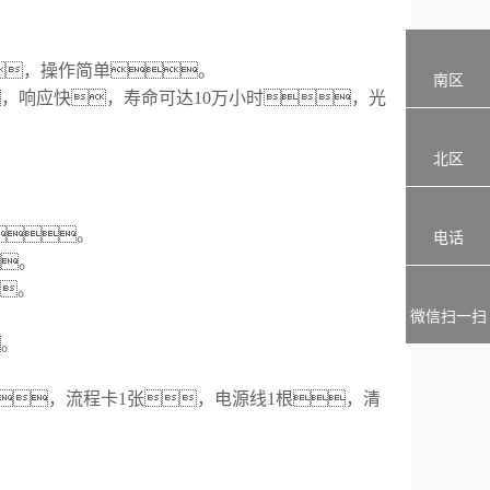
，操作简单。
南区
，
响应快，寿命可达
10万小时，光
北区
。
电话
。
。
微信扫一扫
。
，
流程卡
1张，
电源线
1
根，清