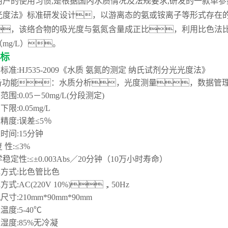
用户的使用习惯
,是根据国内水质情况及法规要求,研发的一款单参数测定
光度法》标准研发设计，以游离态的氨或铵离子等形式存在
，该络合物的吸光度与氨氮含量成正比，利用比色法
mg/L）。
标
测标准
:HJ535-2009《水质 氨氮的测定 纳氏试剂分光光度法》
备功能：水质分析
，
光度测量
，
数据管
定范围
:0.05－50mg/L(分段测定)
测下限
:0.05mg/L
定精度
:误差
≤
5％
定时间
:15分钟
复
性
:
≤
3
%
学稳定性
:
≤±0.003Abs／20分钟（10万小时寿命）
色方式
:比色管比色
电方式
:AC(220V 10%)，50Hz
机尺寸
:2
10
mm*
90
mm*
9
0mm
境温度
:5-40℃
境湿度
:85%无冷凝