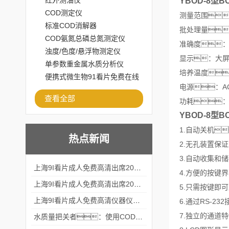
红外测油仪
YBOD-8
COD测定仪
测量范围：
标准COD消解器
批处理量
COD氨氮总磷总氮测定仪
准确度：符
浊度/色度/悬浮物测定仪
显示：大屏
单参数重金属水质分析仪
培养温度
便携式微生物91看片免费在线
电源：AC22
观看
查看全部
功耗：仪器
YBOD-8
1.自动关机
热点新闻
2.无孔装置保证
3.自动收集和
上海9I看片成人免费高清出席2024黑龙江仪商年度峰会
4.方便的按键
上海9I看片成人免费高清出席2024年第六届华南科学仪器联盟大学堂行业年会
5.只需按键即
上海9I看片成人免费高清仪器仪表有限公司参加2024 广东生物医学工程学会精密仪器分会
6.通过RS-2
7.独立的通道
水质量把关者：使用COD氨氮快速测定仪确保安全标准