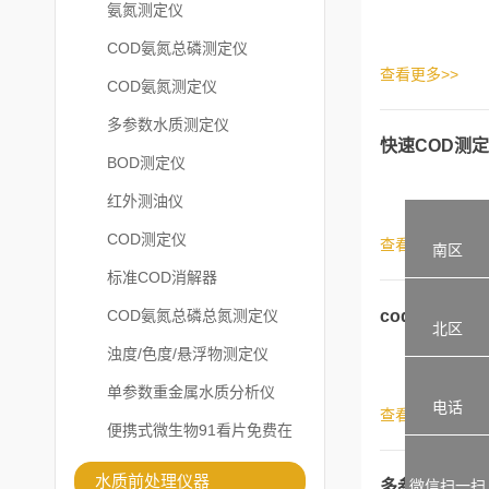
氨氮测定仪
COD氨氮总磷测定仪
查看更多>>
COD氨氮测定仪
多参数水质测定仪
快速COD测
BOD测定仪
红外测油仪
COD测定仪
查看更多>>
南区
标准COD消解器
COD氨氮总磷总氮测定仪
cod测定仪的
北区
浊度/色度/悬浮物测定仪
单参数重金属水质分析仪
电话
查看更多>>
便携式微生物91看片免费在
线观看
水质前处理仪器
微信扫一扫
多参数水质分